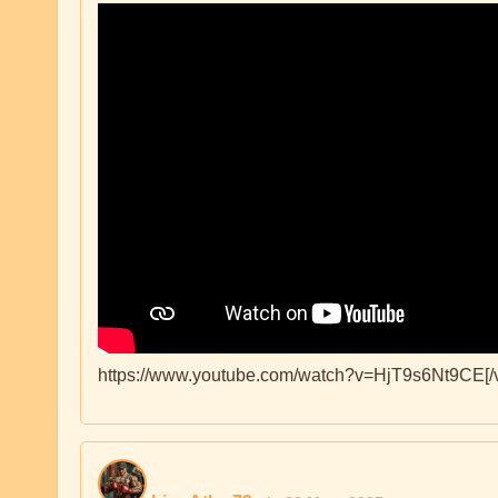
https://www.youtube.com/watch?v=HjT9s6Nt9CE[/vi